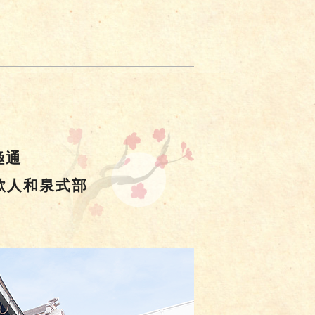
極通
歌人和泉式部