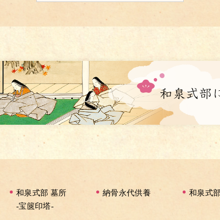
和泉式部 墓所
納骨永代供養
和泉式
-宝篋印塔-