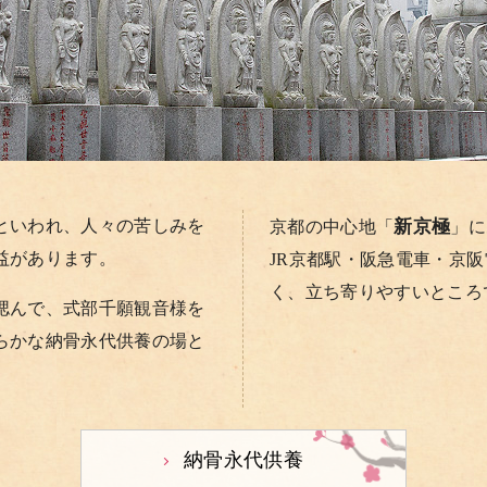
といわれ、人々の苦しみを
新京極
京都の中心地「
」に
益があります。
JR京都駅・阪急電車・京
く、立ち寄りやすいところ
偲んで、式部千願観音様を
らかな納骨永代供養の場と
納骨永代供養