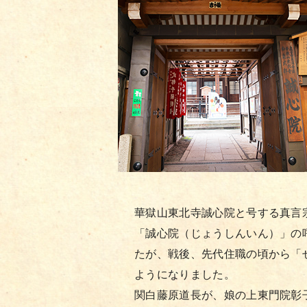
華獄山東北寺誠心院と号する真言
「誠心院（じょうしんいん）」の
たが、戦後、先代住職の頃から「
ようになりました。
関白藤原道長が、娘の上東門院彰