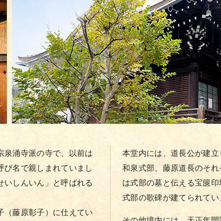
宗泉涌寺派の寺で、以前は
本堂内には、道長公が建立
呼び名で親しまれていまし
和泉式部、藤原道長のそれ
せいしんいん」と呼ばれる
は式部の墓と伝える宝篋印
式部の歌碑が建てられてい
子（藤原彰子）に仕えてい
その他境内には、天正年間