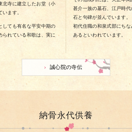
東北寺に建立したお堂（小
甚介一族の墓石、江戸時代
ています。
石と句碑が並んでいます。
としても有名な平安中期の
初代住職の和泉式部にちな
められている和歌は、実に
あるといわれています。
誠心院の寺伝
納骨永代供養