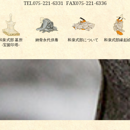
TEL075-221-6331
FAX075-221-6336
和泉式部 墓所
納骨永代供養
和泉式部について
和泉式部縁起
-宝篋印塔-